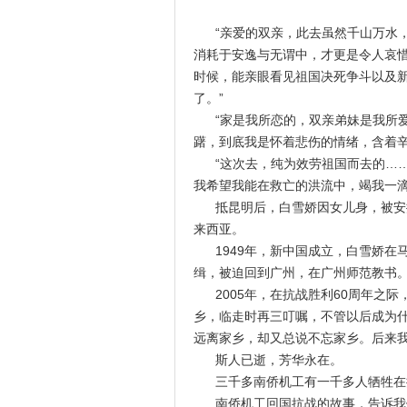
“亲爱的双亲，此去虽然千山万水，
消耗于安逸与无谓中，才更是令人哀
时候，能亲眼看见祖国决死争斗以及
了。”
“家是我所恋的，双亲弟妹是我所爱
躇，到底我是怀着悲伤的情绪，含着辛
“这次去，纯为效劳祖国而去的……
我希望我能在救亡的洪流中，竭我一滴
抵昆明后，白雪娇因女儿身，被安排
来西亚。
1949年，新中国成立，白雪娇在马
缉，被迫回到广州，在广州师范教书
2005年，在抗战胜利60周年之际
乡，临走时再三叮嘱，不管以后成为
远离家乡，却又总说不忘家乡。后来我懂
斯人已逝，芳华永在。
三千多南侨机工有一千多人牺牲在抗
南侨机工回国抗战的故事，告诉我