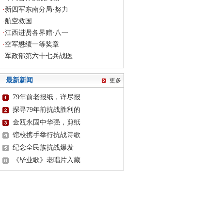
·
新四军东南分局·努力
·
航空救国
·
江西进贤各界赠·八一
·
空军懋绩一等奖章
·
军政部第六十七兵战医
最新新闻
更多
79年前老报纸，详尽报
探寻79年前抗战胜利的
金瓯永固中华强，剪纸
馆校携手举行抗战诗歌
纪念全民族抗战爆发
《毕业歌》老唱片入藏