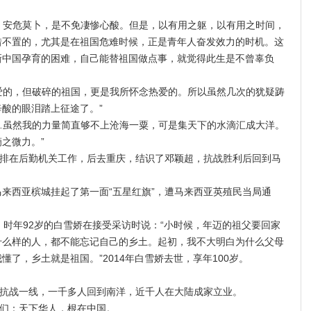
安危莫卜，是不免凄惨心酸。但是，以有用之躯，以有用之时间，
惜不置的，尤其是在祖国危难时候，正是青年人奋发效力的时机。这
新中国孕育的困难，自己能替祖国做点事，就觉得此生是不曾辜负
的，但破碎的祖国，更是我所怀念热爱的。所以虽然几次的犹疑踌
酸的眼泪踏上征途了。”
虽然我的力量简直够不上沧海一粟，可是集天下的水滴汇成大洋。
之微力。”
在后勤机关工作，后去重庆，结识了邓颖超，抗战胜利后回到马
来西亚槟城挂起了第一面“五星红旗”，遭马来西亚英殖民当局通
。
，时年92岁的白雪娇在接受采访时说：“小时候，年迈的祖父要回家
什么样的人，都不能忘记自己的乡土。起初，我不大明白为什么父母
了，乡土就是祖国。”2014年白雪娇去世，享年100岁。
战一线，一千多人回到南洋，近千人在大陆成家立业。
们：天下华人，根在中国。