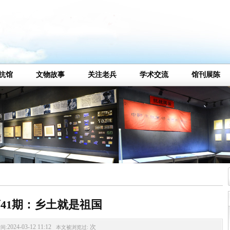
抗馆
文物故事
关注老兵
学术交流
馆刊展陈
41期：乡土就是祖国
2024-03-12 11:12
次
间:
本文被浏览过: