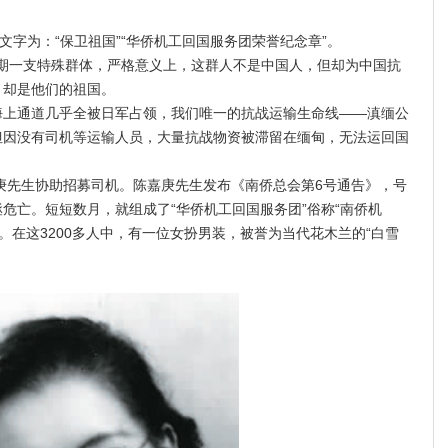
为：“保卫祖国”“华侨机工回国服务团荣誉纪念章”。
期一支特殊群体，严格意义上，这群人不是中国人，但却为中国抗
，却是他们的祖国。
海上通道几乎全被日军占领，我们唯一的抗战运输生命线——滇缅公
但因没有司机等运输人员，大量抗战物资被滞留在缅甸，无法运回国
嘉庚先生协助招募司机。陈嘉庚先生发布《南侨总会第6号通告》，号
危亡。短短数月，就组成了“华侨机工回国服务团”俗称“南侨机
战。在这3200多人中，有一位女扮男装，被誉为当代花木兰的“白雪