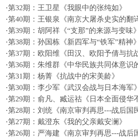
·
第32期：王卫星《我眼中的张纯如》
·
第40期：王银泉《南京大屠杀史实的翻
·
第39期：胡阿祥《“支那”的来源与变味
·
第38期：孙国栋《新四军与“铁军”精神
·
第37期：欧阳维《田汉、欧阳予倩与抗
·
第36期：朱维群《中华民族共同体意识
·
第31期：杨菁《抗战中的宋美龄》
·
第30期：李少军《武汉会战与日本海军
·
第29期：俞凡、臧运祜《日本全面侵华
·
第28期：刘统《南京审判再思---战后国
·
第27期：戴澄东《我的父亲戴安澜》
·
第26期：严海建《南京审判再思---战后