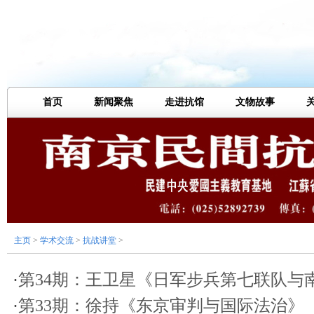
首页
新闻聚焦
走进抗馆
文物故事
主页
>
学术交流
>
抗战讲堂
>
·
第34期：王卫星《日军步兵第七联队与
·
第33期：徐持《东京审判与国际法治》