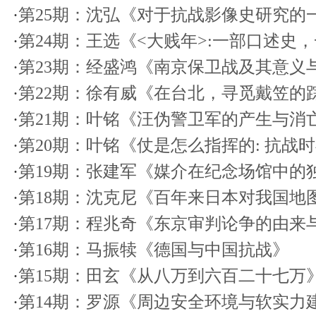
·
第25期：沈弘《对于抗战影像史研究的
·
第24期：王选《<大贱年>:一部口述史，
·
第23期：经盛鸿《南京保卫战及其意义
·
第22期：徐有威《在台北，寻觅戴笠的
·
第21期：叶铭《汪伪警卫军的产生与消
·
第20期：叶铭《仗是怎么指挥的: 抗战
·
第19期：张建军《媒介在纪念场馆中的
·
第18期：沈克尼《百年来日本对我国地
·
第17期：程兆奇《东京审判论争的由来
·
第16期：马振犊《德国与中国抗战》
·
第15期：田玄《从八万到六百二十七万
·
第14期：罗源《周边安全环境与软实力