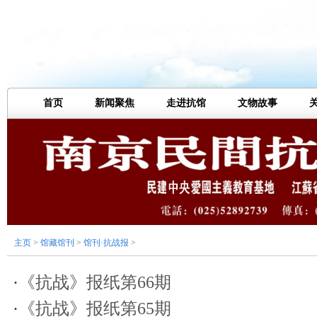
首页
新闻聚焦
走进抗馆
文物故事
主页
>
馆藏馆刊
>
馆刊·抗战报
>
·
《抗战》报纸第66期
·
《抗战》报纸第65期