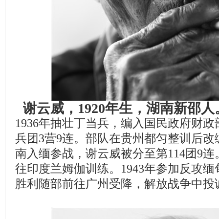
谢云威，1920年生，湖南新邵
1936年抽壮丁当兵，编入国民政府财
兵团3营9连。部队在贵州都匀整训后改
南入缅参战，谢云威被分至第114团9
往印度兰姆伽训练。1943年参加反攻缅
胜利随部前往广州受降，解放战争中投