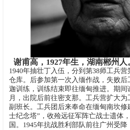
谢甫高，1927年生，湖南郴州
1940年抽壮丁入伍，分到第38师工兵
仓库。后参加第一次入缅作战，失败后
迦训练，训练结束即往缅甸推进。期间
月，出院后前往密支那。工兵营扩大为
副班长。工兵团后来奉命在缅甸南坎修
士纪念塔”，收殓远征军阵亡战士遗体
国。1945年抗战胜利部队前往广州受