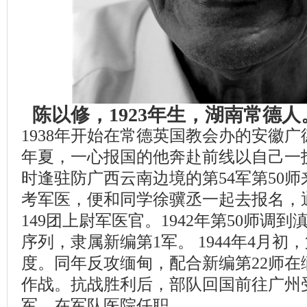
陈以修，1923年生，湖南常德
1938年开始在常德英国教会办的安徽广
年夏，一心报国的他奔赴前线以自己一
时逢驻防广西云南边境的第54军第50
考军医，便和同学徐骥丞一起去报名，
149团上尉军医官。1942年第50师调
序列，隶属新编第1军。 1944年4月初
度。同年反攻缅甸，配合新编第22师在
作战。抗战胜利后，部队回国前往广州受
军，在军队医院任职。