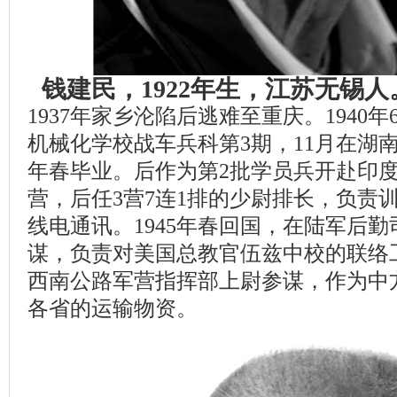
钱建民，1922年生，江苏无锡
1937年家乡沦陷后逃难至重庆。1940
机械化学校战车兵科第3期，11月在湖南
年春毕业。后作为第2批学员兵开赴印度
营，后任3营7连1排的少尉排长，负责
线电通讯。1945年春回国，在陆军后
谋，负责对美国总教官伍兹中校的联络
西南公路军营指挥部上尉参谋，作为中
各省的运输物资。