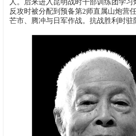
人。后来进入昆明战时干部训练团学习炮
反攻时被分配到预备第2师直属山炮营
芒市、腾冲与日军作战。抗战胜利时驻