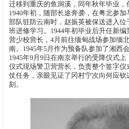
迁移到重庆的鱼洞溪，同年秋年毕业，任
1940年初，随部长途奔袭，在粤北参加
部队驻防云南时，赵振英被保送进入位
班进修学习。1944年初毕业后升任新编第
营少校营长，4月前往缅甸战场参加缅
南。1945年5月作为预备队参加了湘西
1945年9月9日在南京举行的受降仪式
仪式现场警卫营营长，负责整个签字仪
仗任务，亲眼见证了冈村宁次向何应钦
刻。