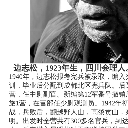
边志松，1923年生，四川会理
1940年，边志松报考宪兵被录取，编入
训，毕业后分配到成都北区宪兵队。后又
营，任中尉副官。新编第12军番号撤销
旅1营，在营部任少尉观测员。1942年
战，兵败后，翻越野人山，高黎贡山，
明。出发时全营共有300多名官兵，到达