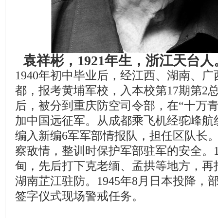
袁祥彬，1921年生，浙江天台
1940年初中毕业后，经江西、湖南、
都，报考黄埔军校，入本校第17期第2总
后，被分到重庆防空司令部，在“十万青
加中国远征军。从成都乘飞机经驼峰航
编入新编6军军部情报队，担任区队长
察敌情，整训时保护军部驻军的安全。1
甸，先后打下克老缅、孟拱等地方，再
湖南芷江驻防。1945年8月日本投降，
签字仪式现场警戒任务。