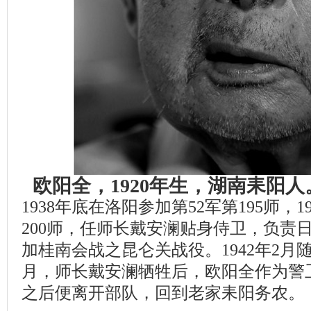
欧阳全，1920年生，湖南耒阳
1938年底在洛阳参加第52军第195师，1
200师，任师长戴安澜贴身侍卫，负责日
加桂南会战之昆仑关战役。1942年2月随
月，师长戴安澜牺牲后，欧阳全作为警
之后便离开部队，回到老家耒阳务农。