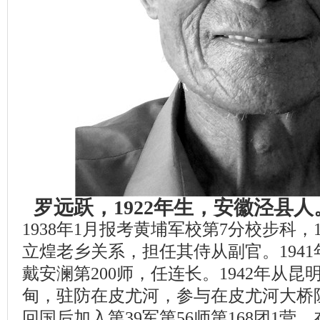
罗远跃，1922年生，安徽泾县
1938年1月报考黄埔军校第7分校步科，
立煌老乡关系，担任其侍从副官。194
戴安澜第200师，任连长。1942年从昆
甸，驻防在皮尤河，参与在皮尤河大桥
回国后加入第39军第56师第168团1