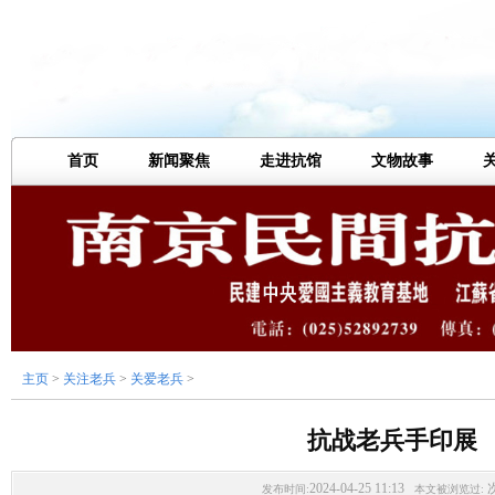
首页
新闻聚焦
走进抗馆
文物故事
主页
>
关注老兵
>
关爱老兵
>
抗战老兵手印展
2024-04-25 11:13
发布时间:
本文被浏览过: