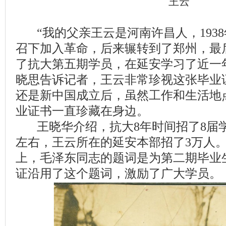
王云
“我的父亲王云是河南许昌人，193
召下加入革命，后来辗转到了郑州，最
了抗大第五期学员，在延安学习了近一
晓思告诉记者，王云非常珍视这张毕业
还是新中国成立后，虽然工作和生活地
业证书一直珍藏在身边。
王晓华介绍，抗大8年时间招了8届学
左右，王云所在的延安本部招了3万人
上，毛泽东同志的题词是为第二期毕业
证沿用了这个题词，激励了广大学员。