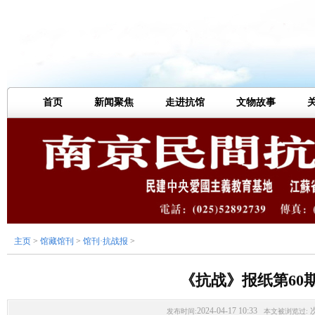
首页
新闻聚焦
走进抗馆
文物故事
主页
>
馆藏馆刊
>
馆刊·抗战报
>
《抗战》报纸第60
2024-04-17 10:33
发布时间:
本文被浏览过: