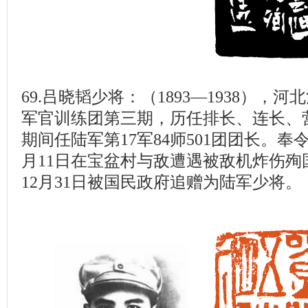
69.吕晓韬少将：（1893—1938），
军官训练团第三期，历任排长、连长、
期间任陆军第17军84师501团团长。
月11日在宝盆村与敌遭遇被敌机炸伤殉国
12月31日被国民政府追赠为陆军少将。