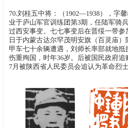
70.刘桂五中将：（1902—1938），
业于庐山军官训练团第3期，任陆军骑兵
过西安事变。七七事变后在晋绥一带参加抗
日于内蒙古达尔罕茂明安旗（百灵庙）
甲车七十余辆遭遇，刘师长率部就地抵
伤重殉国，时年36岁。后被国民政府追赠
7月被陕西省人民委员会追认为革命烈