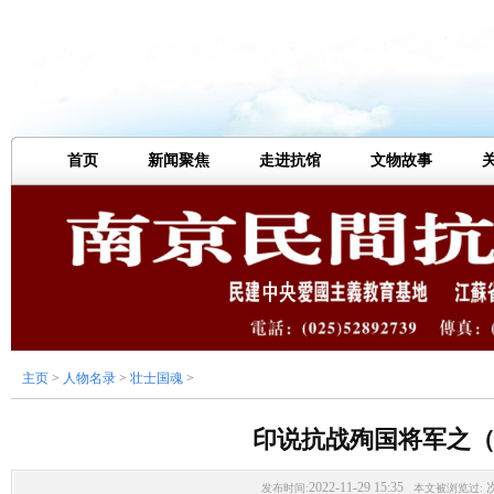
首页
新闻聚焦
走进抗馆
文物故事
主页
>
人物名录
>
壮士国魂
>
印说抗战殉国将军之（
2022-11-29 15:35
发布时间:
本文被浏览过: