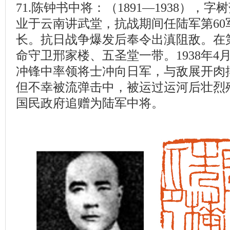
71.陈钟书中将：（1891—1938），
业于云南讲武堂，抗战期间任陆军第60军1
长。抗日战争爆发后奉令出滇阻敌。在
命守卫邢家楼、五圣堂一带。1938年4
冲锋中率领将士冲向日军，与敌展开肉
但不幸被流弹击中，被运过运河后壮烈殉
国民政府追赠为陆军中将。