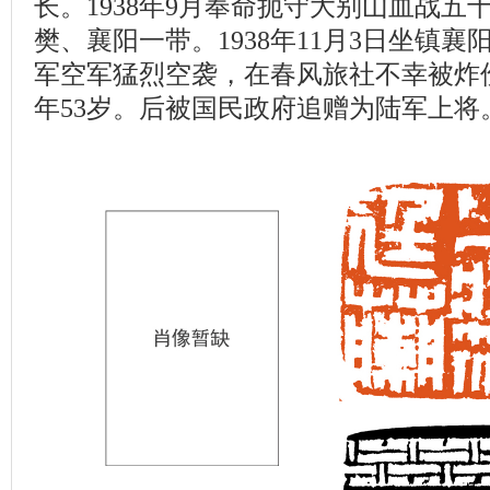
长。1938年9月奉命扼守大别山血战五
樊、襄阳一带。1938年11月3日坐镇
军空军猛烈空袭，在春风旅社不幸被炸
年53岁。后被国民政府追赠为陆军上将