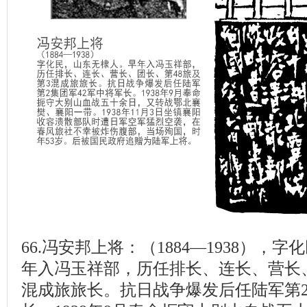
66.冯安邦上将：（1884—1938），
年入冯玉祥部，历任排长、连长、营长、
混成旅旅长。抗日战争爆发后任陆军第2