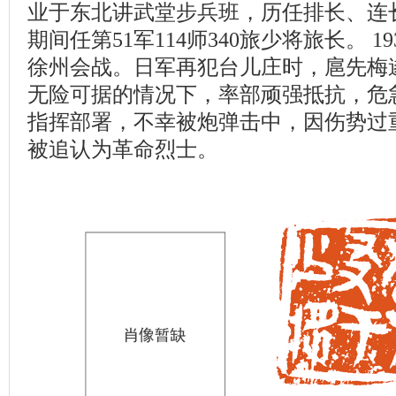
业于东北讲武堂步兵班，历任排长、连
期间任第51军114师340旅少将旅长。 1
徐州会战。日军再犯台儿庄时，扈先梅
无险可据的情况下，率部顽强抵抗，危
指挥部署，不幸被炮弹击中，因伤势过重
被追认为革命烈士。