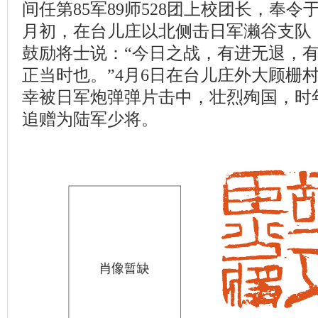
间任第85军89师528团上校团长，奉令于
月初，在台儿庄以北侧击日军濑谷支队
鼓励将士说：“今日之战，有进无退，
正当时也。”4月6日在台儿庄外大顾栅
幸被日军炮弹弹片击中，壮烈殉国，时年
追赠为陆军少将。