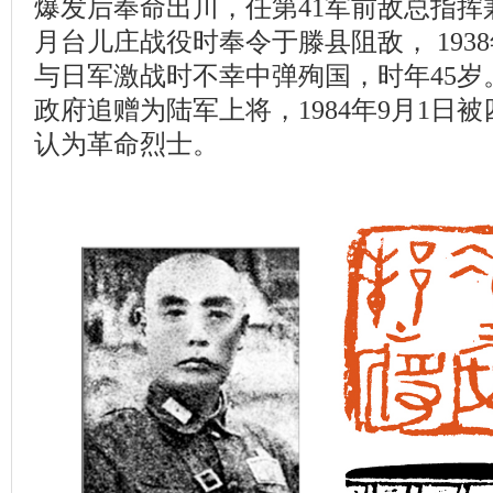
爆发后奉命出川，任第41军前敌总指挥兼
月台儿庄战役时奉令于滕县阻敌， 1938
与日军激战时不幸中弹殉国，时年45岁。
政府追赠为陆军上将，1984年9月1日
认为革命烈士。